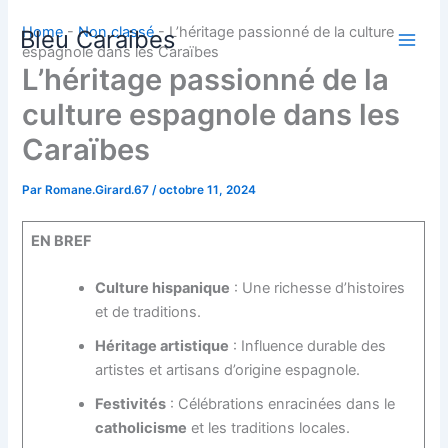
C
Aller
h
Home
-
Non classé
-
L’héritage passionné de la culture
Bleu Caraibes
au
o
espagnole dans les Caraïbes
contenu
i
L’héritage passionné de la
s
culture espagnole dans les
i
r
Caraïbes
u
n
e
Par
Romane.Girard.67
/
octobre 11, 2024
l
a
EN BREF
n
g
Culture hispanique
: Une richesse d’histoires
u
e
et de traditions.
Héritage artistique
: Influence durable des
artistes et artisans d’origine espagnole.
Festivités
: Célébrations enracinées dans le
catholicisme
et les traditions locales.