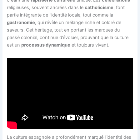
créant une
tapisserie culturelle
unique. Les
célébrations
religieuses, souvent ancrées dans le
catholicisme
, font
partie intégrante de l’identité locale, tout comme la
gastronomie
, qui révèle un mélange riche et coloré de
saveurs. Cet héritage, tout en portant les marques du
passé colonial, continue d’évoluer, prouvant que la culture
est un
processus dynamique
et toujours vivant.
La culture espagnole a profondément marqué l’identité des